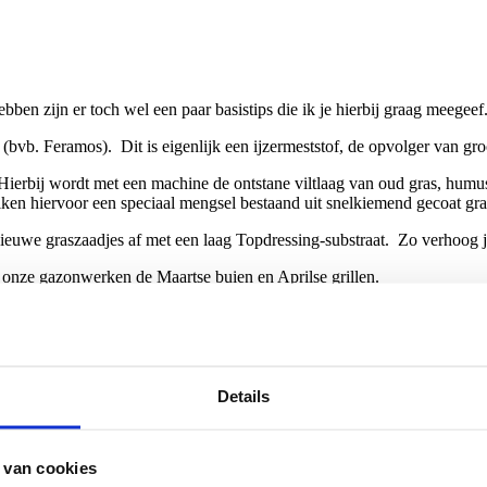
ben zijn er toch wel een paar basistips die ik je hierbij graag meegeef
bvb. Feramos). Dit is eigenlijk een ijzermeststof, de opvolger van groo
 . Hierbij wordt met een machine de ontstane viltlaag van oud gras, h
iken hiervoor een speciaal mengsel bestaand uit snelkiemend gecoat gr
ieuwe graszaadjes af met een laag Topdressing-substraat. Zo verhoog j
 onze gazonwerken de Maartse buien en Aprilse grillen.
n. Het is voorjaar, dus we willen Groei en Groen! Kies voor een mests
 beurt op jaarbasis niet over te slaan door je gazon extra kort af te r
Details
nkruid wieden als je er de noodzaak toe voelt (werkt sterk therapeutis
iken.
 van cookies
er opteren we voor een slow-release meststof die je grassprietjes van 