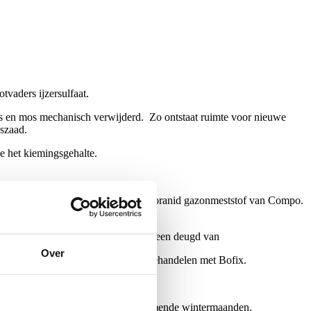
.
tvaders ijzersulfaat.
umus en mos mechanisch verwijderd. Zo ontstaat ruimte voor nieuwe
aszaad.
e het kiemingsgehalte.
tof met hoog stikstofgehalte, bvb. Floranid gazonmeststof van Compo.
ijden, uw dierbare grasmat heeft hier geen deugd van
Over
ch ;)) of je kan de 2-zaadlobbigen behandelen met Bofix.
voeding zal voorzien tijdens de aankomende wintermaanden.