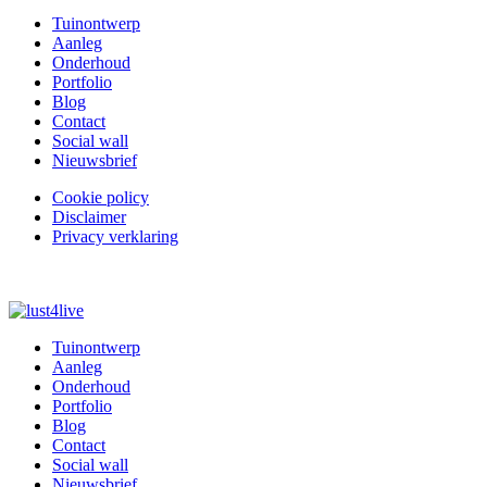
Tuinontwerp
Aanleg
menu
Onderhoud
Portfolio
Blog
Contact
Social wall
Nieuwsbrief
Cookie policy
Disclaimer
legal
Privacy verklaring
Tuinontwerp
Aanleg
Hoofdnavigatie
Onderhoud
Portfolio
Blog
Contact
Social wall
Nieuwsbrief