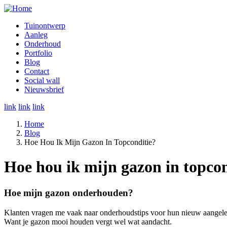
Overslaan
en
Tuinontwerp
naar
Aanleg
Hoofdnavigatie
de
Onderhoud
inhoud
Portfolio
gaan
Blog
Contact
Social wall
Nieuwsbrief
link
link
link
Home
Blog
Kruimelpad
Hoe Hou Ik Mijn Gazon In Topconditie?
Hoe hou ik mijn gazon in topcon
Hoe mijn gazon onderhouden?
Klanten vragen me vaak naar onderhoudstips voor hun nieuw aangelegd
Want je gazon mooi houden vergt wel wat aandacht.