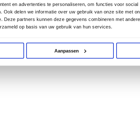
ent en advertenties te personaliseren, om functies voor social
t in de winter kalk gesmeten. Wij gebruiken zeewierkalk. Deze geeft 
. Ook delen we informatie over uw gebruik van onze site met on
e. Deze partners kunnen deze gegevens combineren met andere i
d is het toch wel nuttig de effectieve PH-waarde van uw bodem te (lat
erzameld op basis van uw gebruik van hun services.
Aanpassen