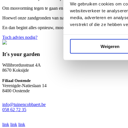
We gebruiken cookies om cont
Om mosvorming tegen te gaan en actief bodemleven te stimuleren word
websiteverkeer te analyseren
media, adverteren en analys
Hoewel onze zandgronden van nature veelal zuurder zijn dan kleigron
verstrekt of die ze hebben v
En dan begint alles opnieuw, mooi toch?
Toch advies nodig?
Weigeren
It's your garden
Willibrordusstraat 4A
8670 Koksijde
Filiaal Oostende
Verenigde-Natieslaan 14
8400 Oostende
info@tuinencobbaert.be
058 62 72 35
link
link
link