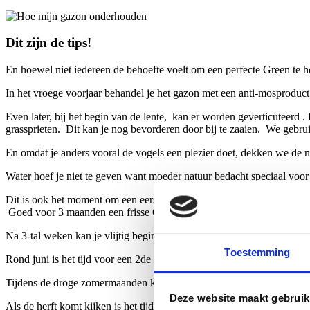
Dit zijn de tips!
En hoewel niet iedereen de behoefte voelt om een perfecte Green te heb
In het vroege voorjaar behandel je het gazon met een anti-mosproduct (
Even later, bij het begin van de lente, kan er worden geverticuteerd
grassprieten. Dit kan je nog bevorderen door bij te zaaien. We gebru
En omdat je anders vooral de vogels een plezier doet, dekken we de n
Water hoef je niet te geven want moeder natuur bedacht speciaal voor
Dit is ook het moment om een eerste bemesting op het gazon te zette
Goed voor 3 maanden een frisse Green.
Na 3-tal weken kan je vlijtig beginnen maaien. En euh..probeer die ene
Toestemming
Rond juni is het tijd voor een 2de bemesting. Ook kan je tussendoor o
Tijdens de droge zomermaanden kan je grasmat wat extra water gebru
Deze website maakt gebruik
Als de herft komt kijken is het tijd voor voor een 3de bemesting. Hi